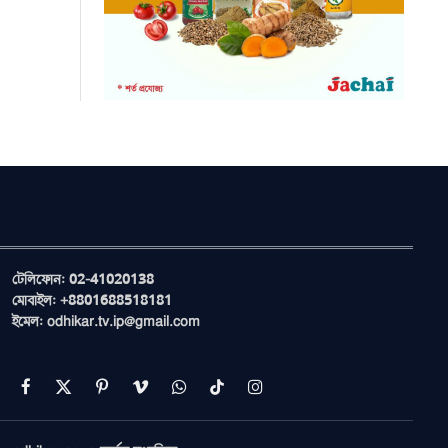
টেলিফোন: 02-41020138
মোবাইল: +8801688518181
ইমেল: odhikar.tv.ip@gmail.com
Facebook
X
Pinterest
Vimeo
WhatsApp
TikTok
Instagram
(Twitter)